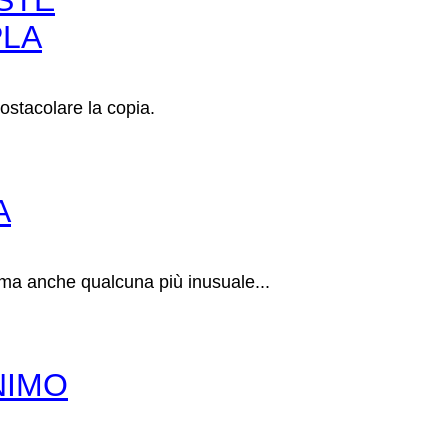
STE
PLA
stacolare la copia.
A
 ma anche qualcuna più inusuale...
NIMO